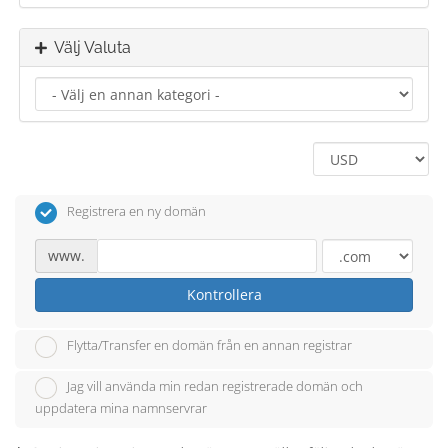
Välj Valuta
Registrera en ny domän
www.
Kontrollera
Flytta/Transfer en domän från en annan registrar
Jag vill använda min redan registrerade domän och
uppdatera mina namnservrar