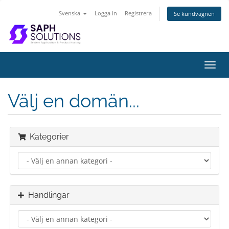
Svenska
Logga in
Registrera
Se kundvagnen
Växla
navig
Välj en domän...
Kategorier
Handlingar