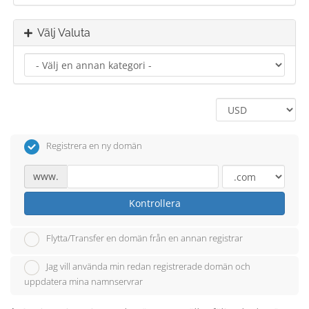
Välj Valuta
Registrera en ny domän
www.
Kontrollera
Flytta/Transfer en domän från en annan registrar
Jag vill använda min redan registrerade domän och
uppdatera mina namnservrar