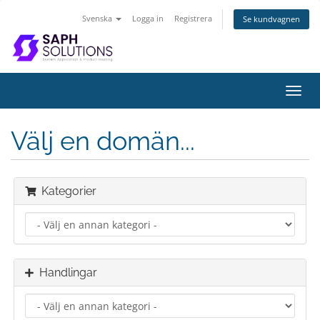
Svenska
Logga in
Registrera
Se kundvagnen
Växla
navig
Välj en domän...
Kategorier
Handlingar