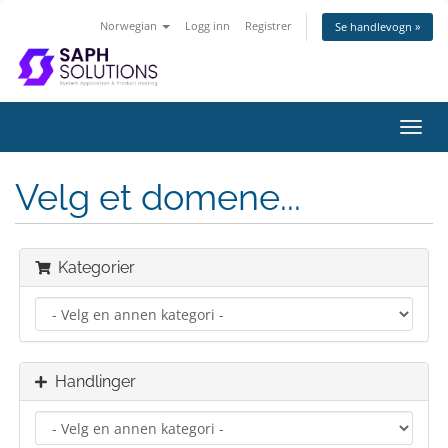
Norwegian
Logg inn
Registrer
Se handlevogn »
Bytt
navig
Velg et domene...
Kategorier
Handlinger