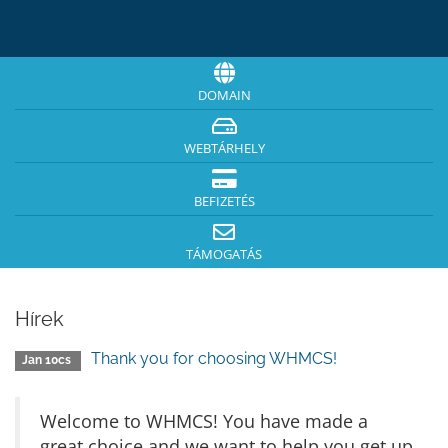
DOMAIN
WEBTÁRHELY
BEFIZETÉS
TÁMOGATÁS
Hírek
Thank you for choosing WHMCS!
Jan 10cs
Welcome to WHMCS! You have made a
great choice and we want to help you get up