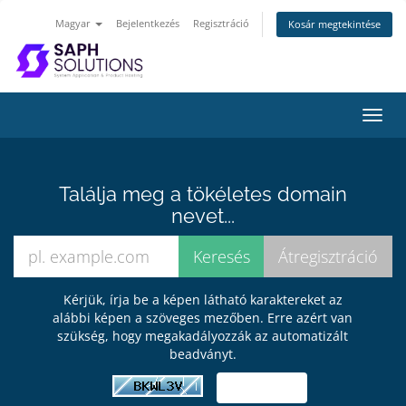
Magyar
Bejelentkezés
Regisztráció
Kosár megtekintése
Váltá
a
navig
Találja meg a tökéletes domain
nevet...
Kérjük, írja be a képen látható karaktereket az
alábbi képen a szöveges mezőben. Erre azért van
szükség, hogy megakadályozzák az automatizált
beadványt.